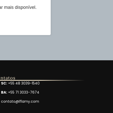
r mais disponível.
ntatos
SC:
+55 48 3039-1540
BA:
+55 71 3033-7674
contato@lflamy.com