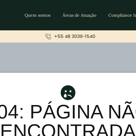
Quem somos
Áreas de Atuação
Compliance I
+55 48 3039-1540
04: PÁGINA N
ENCONTRADA